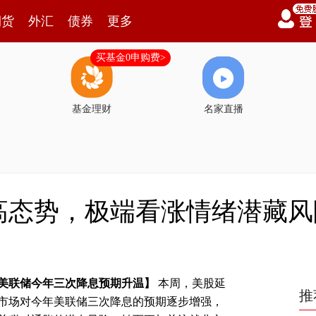
期货
外汇
债券
更多
买基金0申购费>
基金理财
名家直播
高态势，极端看涨情绪潜藏风
美联储今年三次降息预期升温】
本周，美股延
推
市场对今年美联储三次降息的预期逐步增强，