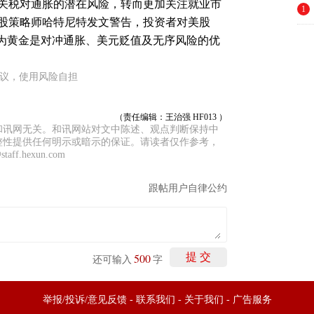
关税对通胀的潜在风险，转而更加关注就业市
1
股策略师哈特尼特发文警告，投资者对美股
认为黄金是对冲通胀、美元贬值及无序风险的优
建议，使用风险自担
（责任编辑：王治强 HF013 ）
和讯网无关。和讯网站对文中陈述、观点判断保持中
整性提供任何明示或暗示的保证。请读者仅作参考，
f.hexun.com
跟帖用户自律公约
500
提 交
还可输入
字
举报/投诉/意见反馈
-
联系我们
-
关于我们
-
广告服务