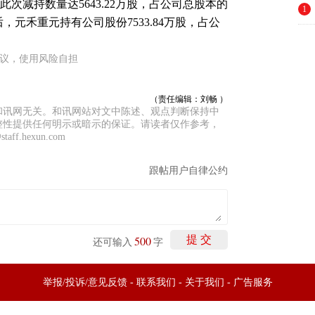
次减持数量达5643.22万股，占公司总股本的
1
持后，元禾重元持有公司股份7533.84万股，占公
建议，使用风险自担
（责任编辑：刘畅 ）
和讯网无关。和讯网站对文中陈述、观点判断保持中
整性提供任何明示或暗示的保证。请读者仅作参考，
f.hexun.com
跟帖用户自律公约
500
提 交
还可输入
字
举报/投诉/意见反馈
-
联系我们
-
关于我们
-
广告服务