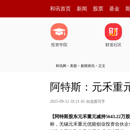
和讯首页
新闻
股票
基金
投资学院
财道社区
和讯网
>
美股
>
新闻资讯
> 正文
阿特斯：元禾重元减
2025-09-12 18:21:45
自选股写手
【阿特斯股东元禾重元减持5643.22万股
称，无锡元禾重元优能创业投资合伙企业在2