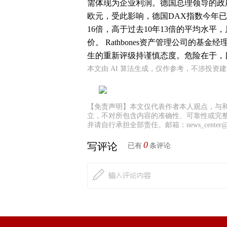
需体现为企业利润。德国总理领导的政
欧元，受此影响，德国DAX指数今年已
16倍，高于过去10年13倍的平均水平
价。 Rathbones资产管理公司的基金
生的重新评级持谨慎态度。危险在于，
本文由 AI 算法生成，仅作参考，不涉投资
【免责声明】本文仅代表作者本人观点，与
立，不对所包含内容的准确性、可靠性或完
并请自行承担全部责任。邮箱：news_center@staf
0
写评论
已有
条评论