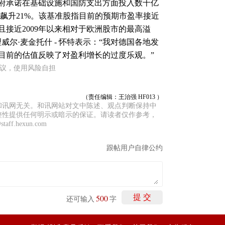
府承诺在基础设施和国防支出方面投入数千亿
飙升21%。该基准股指目前的预期市盈率接近
，且接近2009年以来相对于欧洲股市的最高溢
经理威尔·麦金托什 - 怀特表示：“我对德国各地发
目前的估值反映了对盈利增长的过度乐观。”
建议，使用风险自担
（责任编辑：王治强 HF013 ）
和讯网无关。和讯网站对文中陈述、观点判断保持中
整性提供任何明示或暗示的保证。请读者仅作参考，
f.hexun.com
跟帖用户自律公约
500
提 交
还可输入
字