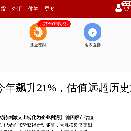
期货
外汇
债券
更多
买基金0申购费>
基金理财
名家直播
今年飙升21%，估值远超历
期待刺激支出转化为企业利润】
德国股市估值
创纪录的涨势获得新动能前，大规模刺激支出